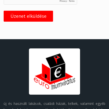
Üzenet elküldése
új és használt lakások, családi házak, telkek, valamint egyéb