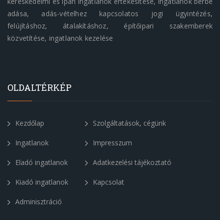
kereskedelmi és ipari ingatlanok értékesítése, ingatlanok bérbe
adása, adás-vételhez kapcsolatos jogi ügyintézés,
felújításhoz, átalakításhoz, építőipari szakemberek
közvetítése, ingatlanok kezelése
OLDALTÉRKÉP
Kezdőlap
Szolgáltatások, cégünk
Ingatlanok
Impresszum
Eladó ingatlanok
Adatkezelési tájékoztató
Kiadó ingatlanok
Kapcsolat
Adminisztráció