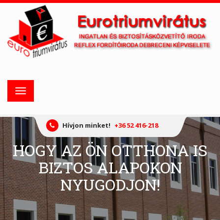
Toggle
navigation
Hívjon minket!
+36 52 416-218
HOGY AZ ÖN OTTHONA IS
BIZTOS ALAPOKON
NYUGODJON!