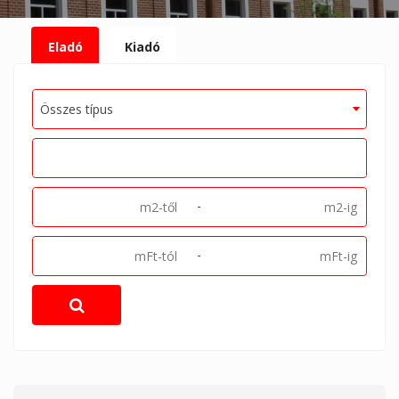
Eladó
Kiadó
Összes típus
-
-