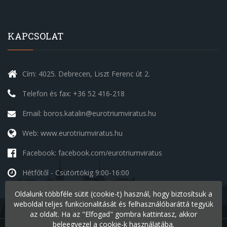
KAPCSOLAT
Cím: 4025. Debrecen, Liszt Ferenc út 2.
Telefon és fax: +36 52 416-218
Email: boros.katalin@eurotriumviratus.hu
Web: www.eurotriumviratus.hu
Facebook: facebook.com/eurotriumviratus
Hétfőtől - Csütörtökig
9:00-16:00
Péntek
9:00-14:00
Oldalunk többféle sütit (cookie-t) használ, hogy biztosítsuk a
Szombat - Vasárnap
szünnap
weboldal teljes funkcionalitását és felhasználóbaráttá tegyük
az oldalt. Ha az "Elfogad" gombra kattintasz, akkor
beleegyezel a cookie-k használatába.