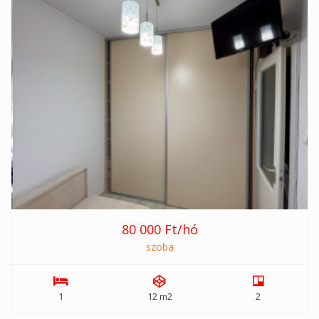
80 000 Ft/hó
szoba
1
12 m2
2