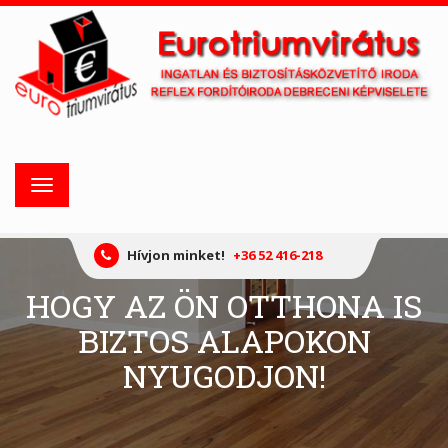
Toggle
navigation
Hívjon minket!
+36 52 416-218
HOGY AZ ÖN OTTHONA IS
BIZTOS ALAPOKON
NYUGODJON!