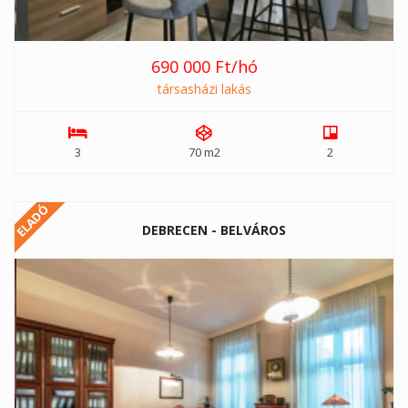
690 000 Ft/hó
társasházi lakás
3
70 m2
2
ELADÓ
DEBRECEN - BELVÁROS