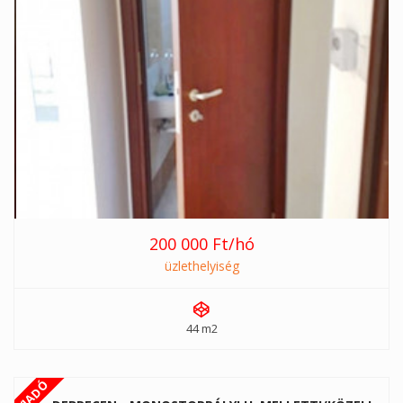
200 000 Ft/hó
üzlethelyiség
44 m2
KIADÓ