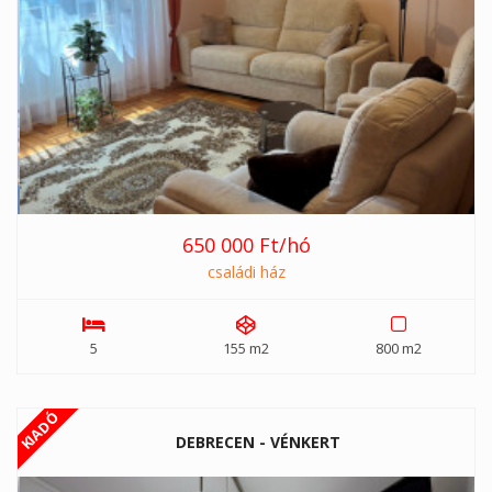
650 000 Ft/hó
családi ház
5
155 m2
800 m2
KIADÓ
DEBRECEN - VÉNKERT