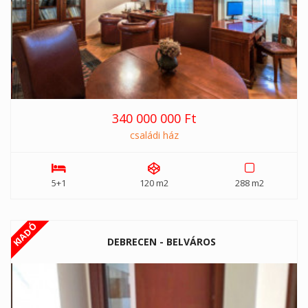
340 000 000 Ft
családi ház
5+1
120 m2
288 m2
KIADÓ
DEBRECEN - BELVÁROS