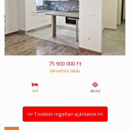
75 900 000 Ft
társasházi lakás
1+1
46 m2
További ingatlan ajánlatok