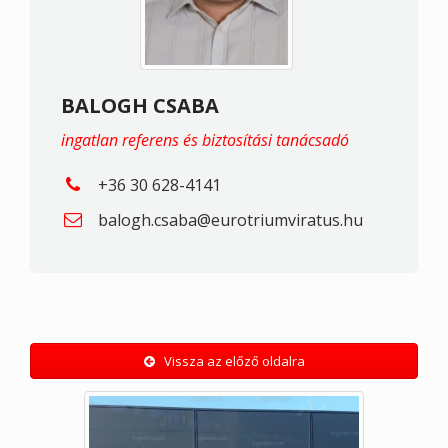
BALOGH CSABA
ingatlan referens és biztosítási tanácsadó
+36 30 628-4141
balogh.csaba@eurotriumviratus.hu
Vissza az előző oldalra