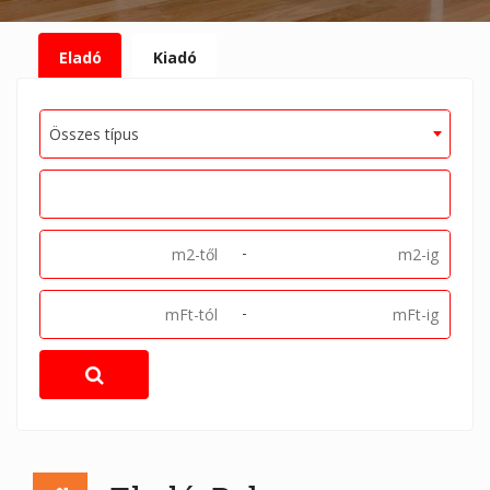
Eladó
Kiadó
Összes típus
-
-