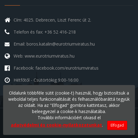
Cím: 4025. Debrecen, Liszt Ferenc út 2.
Telefon és fax: +36 52 416-218
Email: boros.katalin@eurotriumviratus.hu
Web: www.eurotriumviratus.hu
Facebook: facebook.com/eurotriumviratus
Hétfőtől - Csütörtökig
9:00-16:00
Péntek
9:00-14:00
Oldalunk többféle sütit (cookie-t) használ, hogy biztosítsuk a
Szombat - Vasárnap
szünnap
weboldal teljes funkcionalitását és felhasználóbaráttá tegyük
az oldalt. Ha az "Elfogad" gombra kattintasz, akkor
beleegyezel a cookie-k használatába.
További információért olvasd el
Minden jog fenntartva © 2026 Eurotriumvirátus Kft.
v1.2
adatvédelmi és cookie-nyilatkozatunkat
.
Elfogad
Készítette:
Ide a Honlapom - Deal Inform Kft.