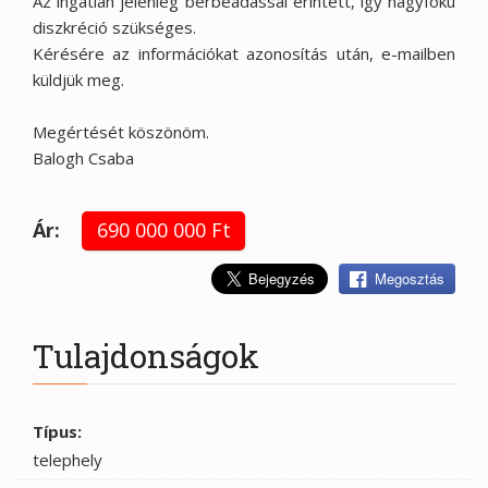
Az ingatlan jelenleg bérbeadással érintett, így nagyfokú
diszkréció szükséges.
Kérésére az információkat azonosítás után, e-mailben
küldjük meg.
Megértését köszönöm.
Balogh Csaba
Ár:
690 000 000 Ft
Megosztás
Tulajdonságok
Típus:
telephely