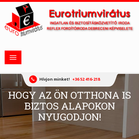
Toggle
navigation
Hívjon minket!
+36 52 416-218
HOGY AZ ÖN OTTHONA IS
BIZTOS ALAPOKON
NYUGODJON!