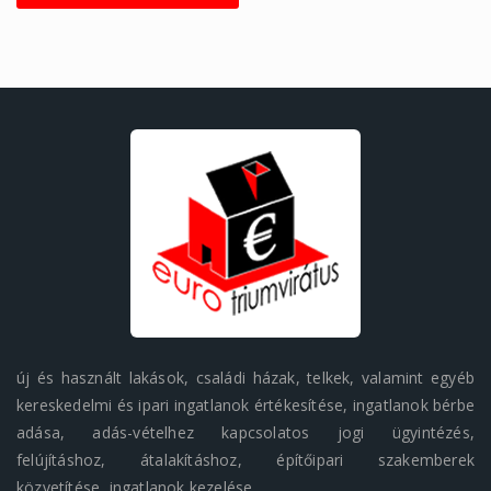
új és használt lakások, családi házak, telkek, valamint egyéb
kereskedelmi és ipari ingatlanok értékesítése, ingatlanok bérbe
adása, adás-vételhez kapcsolatos jogi ügyintézés,
felújításhoz, átalakításhoz, építőipari szakemberek
közvetítése, ingatlanok kezelése